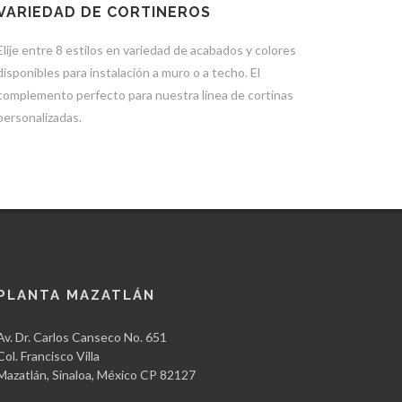
VARIEDAD DE CORTINEROS
Elije entre 8 estilos en variedad de acabados y colores
disponibles para instalación a muro o a techo. El
complemento perfecto para nuestra línea de cortinas
personalizadas.
PLANTA MAZATLÁN
Av. Dr. Carlos Canseco No. 651
Col. Francisco Villa
Mazatlán, Sinaloa, México CP 82127