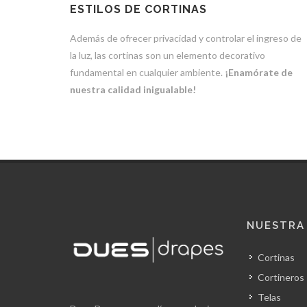
ESTILOS DE CORTINAS
Además de ofrecer privacidad y controlar el ingreso de
la luz, las cortinas son un elemento decorativo
fundamental en cualquier ambiente.
¡Enamórate de
nuestra calidad inigualable!
NUESTRA
Cortinas
Cortineros
Telas