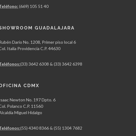
Teléfono:
(669) 105 51 40
SHOWROOM GUADALAJARA
Rubén Darío No. 1208, Primer piso local 6
Col. Italia Providencia C.P. 44630
Teléfonos:
(33) 3642 6308 & (33) 3642 6398
OFICINA CDMX
Isaac Newton No. 197 Dpto. 6
Col. Polanco C.P. 11560
Alcaldía Miguel Hidalgo
Teléfonos:
(55) 4340 8366 & (55) 1304 7682