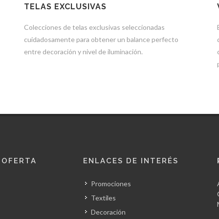
TELAS EXCLUSIVAS
Colecciones de telas exclusivas seleccionadas
cuidadosamente para obtener un balance perfecto
entre decoración y nivel de iluminación.
 OFERTA
ENLACES DE INTERÉS
Promociones
Textiles
Decoración