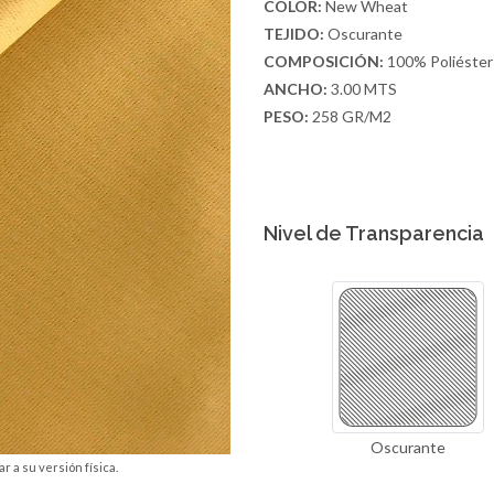
COLOR:
New Wheat
TEJIDO:
Oscurante
COMPOSICIÓN:
100% Poliéster
ANCHO:
3.00 MTS
PESO:
258 GR/M2
Nivel de Transparencia
Oscurante
r a su versión física.