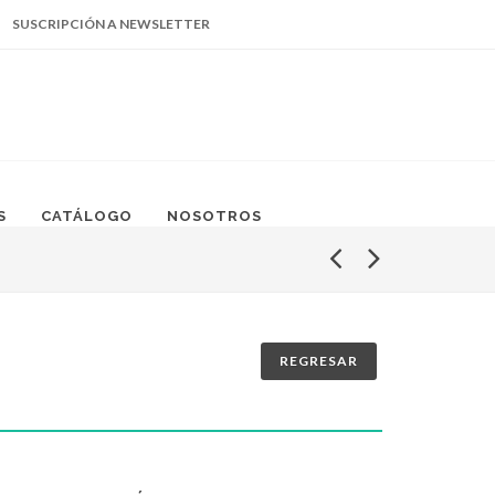
SUSCRIPCIÓN A NEWSLETTER
Facebook
Instagram
Linked
669.105.5140
In
S
CATÁLOGO
NOSOTROS
REGRESAR