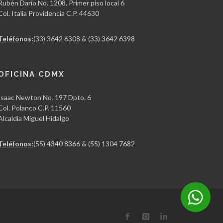
Rubén Darío No. 1208, Primer piso local 6
Col. Italia Providencia C.P. 44630
Teléfonos:
(33) 3642 6308 & (33) 3642 6398
OFICINA CDMX
Isaac Newton No. 197 Dpto. 6
Col. Polanco C.P. 11560
Alcaldía Miguel Hidalgo
Teléfonos:
(55) 4340 8366 & (55) 1304 7682