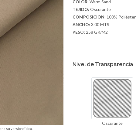
COLOR:
Warm Sand
TEJIDO:
Oscurante
COMPOSICIÓN:
100% Poliéster
ANCHO:
3.00 MTS
PESO:
258 GR/M2
Nivel de Transparencia
Oscurante
r a su versión física.